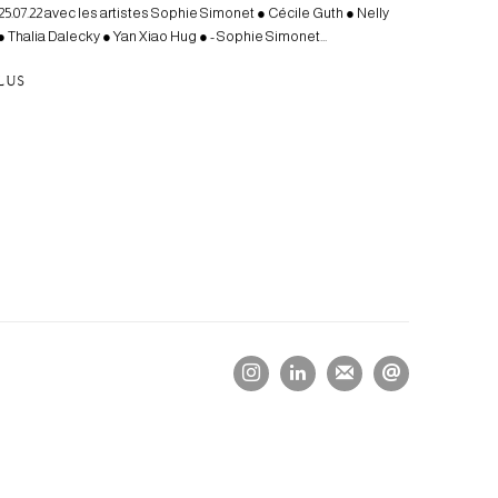
 I 25.07.22 avec les artistes Sophie Simonet ● Cécile Guth ● Nelly
 Thalia Dalecky ● Yan Xiao Hug ● - Sophie Simonet...
PLUS