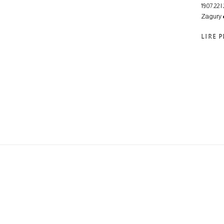
19.07.22
Zagury ●
LIRE 