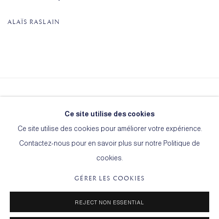
ALAÏS RASLAIN
Le Cercle de l'Art
Ce site utilise des cookies
15, rue Martel
Ce site utilise des cookies pour améliorer votre expérience.
75010 Paris
Contactez-nous pour en savoir plus sur notre Politique de
cookies.
GÉRER LES COOKIES
TERMES & CONDITIONS
GÉRER LES COOKIES
REJECT NON ESSENTIAL
© 2026 ARTLOGICWEBSITE2742
SITE PAR ARTLOGIC