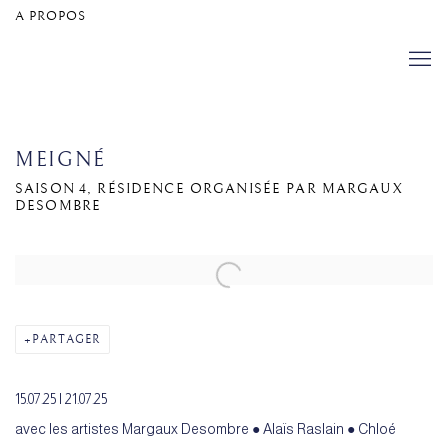
A PROPOS
MEIGNÉ
SAISON 4, RÉSIDENCE ORGANISÉE PAR MARGAUX
DESOMBRE
Open a larger version of the following image in a popup:
PARTAGER
15.07.25 I 21.07.25
avec les artistes Margaux Desombre ● Alaïs Raslain ● Chloé