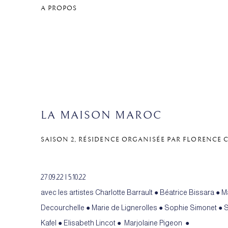
A PROPOS
LA MAISON MAROC
SAISON 2, RÉSIDENCE ORGANISÉE PAR FLORENCE
27.09.22 I 5.10.22
avec les artistes Charlotte Barrault ● Béatrice Bissara ●
Decourchelle ● Marie de Lignerolles ● Sophie Simonet ●
S
Kafel ●
Elisabeth Lincot​ ●
Marjolaine Pigeon ●