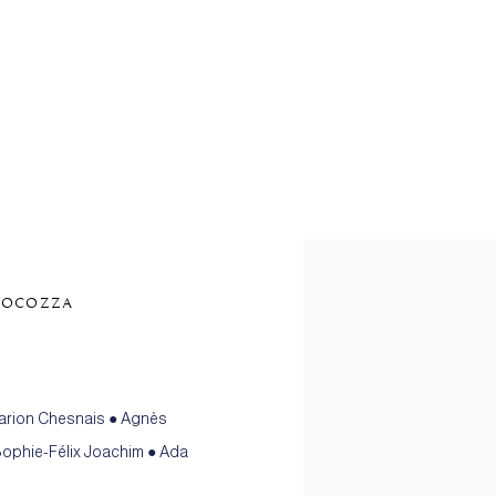
Open a larger version of th
 COCOZZA
 Marion Chesnais ● Agnès
ophie-Félix Joachim ● Ada