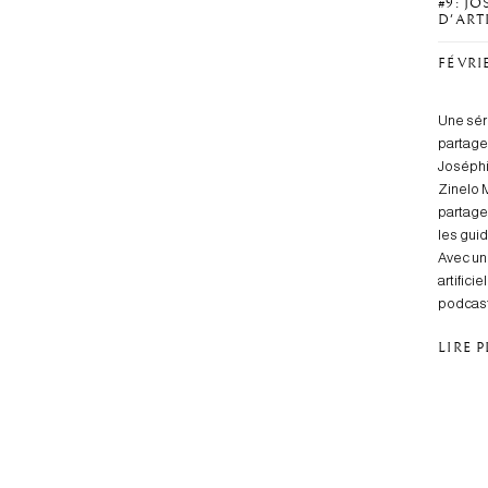
#9: J
D'ART
FÉVRIE
Une sér
partagen
Joséphi
Zinelo 
partage
les guid
Avec une
artifici
podcast
LIRE 