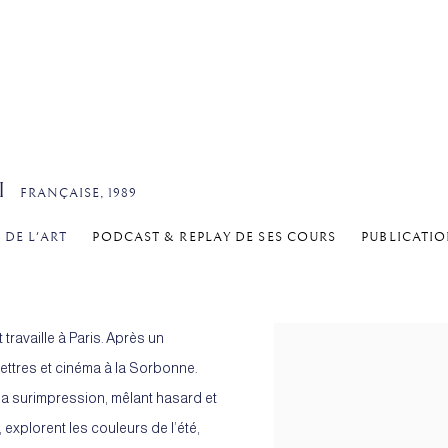
HI
FRANÇAISE,
1989
 DE L'ART
PODCAST & REPLAY DE SES COURS
PUBLICATI
travaille à Paris. Après un
ettres et cinéma à la Sorbonne.
la surimpression, mêlant hasard et
explorent les couleurs de l’été,