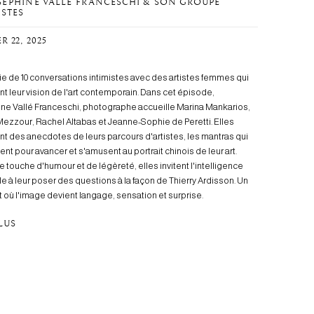
OSÉPHINE VALLÉ FRANCESCHI & SON GROUPE
ISTES
R 22, 2025
ie de 10 conversations intimistes avec des artistes femmes qui
t leur vision de l'art contemporain. Dans cet épisode,
ne Vallé Franceschi, photographe accueille Marina Mankarios,
Mezzour, Rachel Altabas et Jeanne-Sophie de Peretti. Elles
nt des anecdotes de leurs parcours d'artistes, les mantras qui
ent pour avancer et s'amusent au portrait chinois de leur art.
 touche d'humour et de légèreté, elles invitent l'intelligence
elle à leur poser des questions à la façon de Thierry Ardisson. Un
 où l'image devient langage, sensation et surprise.
PLUS