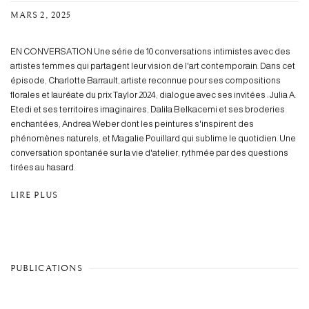
MARS 2, 2025
EN CONVERSATION Une série de 10 conversations intimistes avec des
artistes femmes qui partagent leur vision de l'art contemporain. Dans cet
épisode, Charlotte Barrault, artiste reconnue pour ses compositions
florales et lauréate du prix Taylor 2024, dialogue avec ses invitées : Julia A.
Etedi et ses territoires imaginaires, Dalila Belkacemi et ses broderies
enchantées, Andrea Weber dont les peintures s'inspirent des
phénomènes naturels, et Magalie Pouillard qui sublime le quotidien. Une
conversation spontanée sur la vie d'atelier, rythmée par des questions
tirées au hasard.
LIRE PLUS
PUBLICATIONS