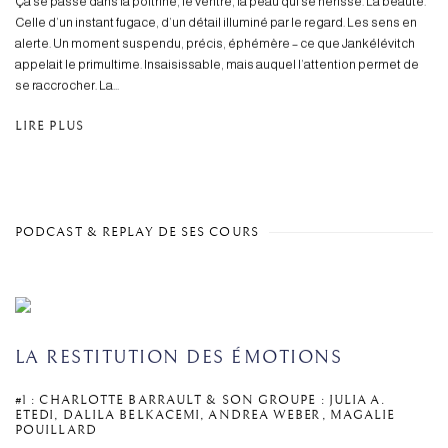
Ça se passe dans la poitrine, le ventre, la peau qui se hérisse. La beauté.
Celle d’un instant fugace, d’un détail illuminé par le regard. Les sens en
alerte. Un moment suspendu, précis, éphémère – ce que Jankélévitch
appelait le primultime. Insaisissable, mais auquel l’attention permet de
se raccrocher. La...
LIRE PLUS
PODCAST & REPLAY DE SES COURS
LA RESTITUTION DES ÉMOTIONS
#1 : CHARLOTTE BARRAULT & SON GROUPE : JULIA A.
ETEDI, DALILA BELKACEMI, ANDREA WEBER, MAGALIE
POUILLARD