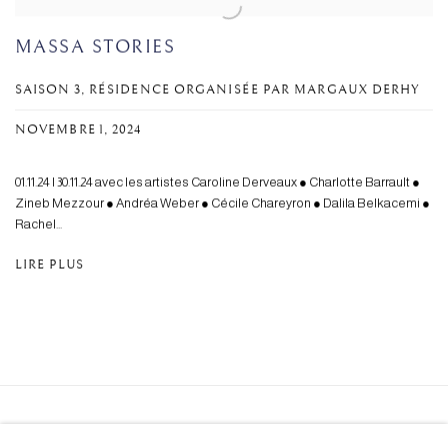
MASSA STORIES
SAISON 3, RÉSIDENCE ORGANISÉE PAR MARGAUX DERHY
NOVEMBRE 1, 2024
01.11.24 I 30.11.24 avec les artistes Caroline Derveaux ● Charlotte Barrault ●
Zineb Mezzour ● Andréa Weber ● Cécile Chareyron ● Dalila Belkacemi ●
Rachel...
LIRE PLUS
Le Cercle de l'Art