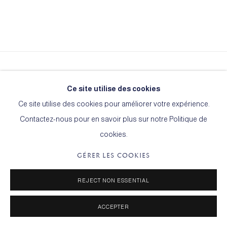
Le Cercle de l'Art
Ce site utilise des cookies
15, rue Martel
Ce site utilise des cookies pour améliorer votre expérience.
75010 Paris
Contactez-nous pour en savoir plus sur notre Politique de
cookies.
GÉRER LES COOKIES
TERMES & CONDITIONS
GÉRER LES COOKIES
REJECT NON ESSENTIAL
© 2026 ARTLOGICWEBSITE2742
SITE PAR ARTLOGIC
ACCEPTER