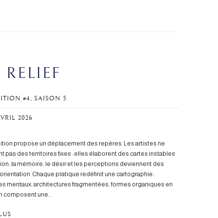
 RELIEF
ITION #4, SAISON 5
 AVRIL 2026
ition propose un déplacement des repères. Les artistes ne
t pas des territoires fixes : elles élaborent des cartes instables
ction, la mémoire, le désir et les perceptions deviennent des
’orientation. Chaque pratique redéfinit une cartographie :
s mentaux, architectures fragmentées, formes organiques en
n composent une...
PLUS