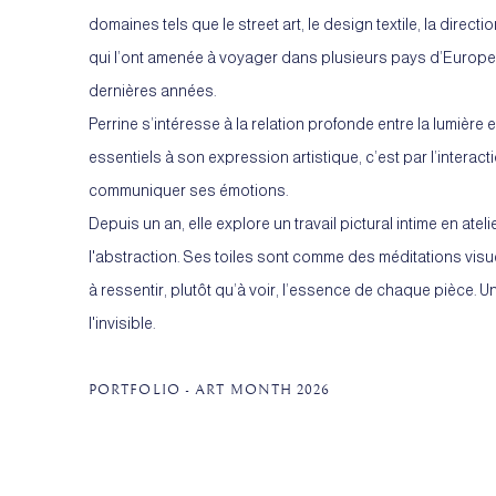
domaines tels que le street art, le design textile, la directi
qui l’ont amenée à voyager dans plusieurs pays d’Europe
dernières années.
Perrine s’intéresse à la relation profonde entre la lumière 
essentiels à son expression artistique, c’est par l’interac
communiquer ses émotions.
Depuis un an, elle explore un travail pictural intime en ateli
l'abstraction. Ses toiles sont comme des méditations visue
à ressentir, plutôt qu’à voir, l’essence de chaque pièce. 
l'invisible.
PORTFOLIO - ART MONTH 2026
(PDF, OPENS IN A NEW TAB.)