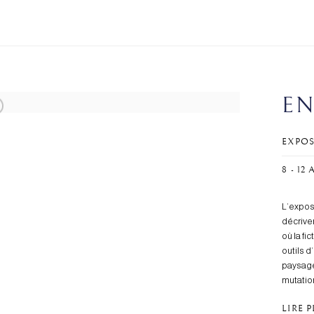
EN
EXPOS
8 - 12
L’expos
décriven
où la fi
outils d
paysage
mutatio
LIRE 